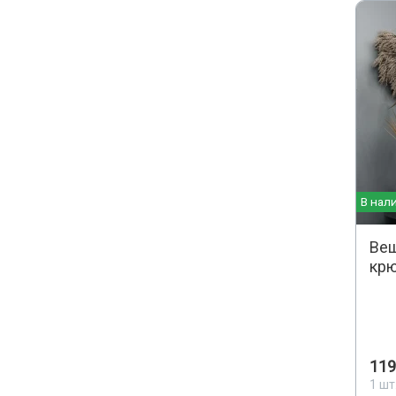
В нал
Веш
крю
119
1 шт