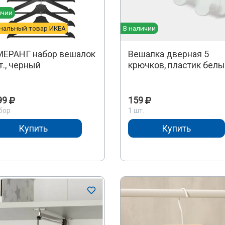
ичии
нальный товар ИКЕА
В наличии
ЕРАНГ набор вешалок
Вешалка дверная 5
т., черный
крючков, пластик бел
99
159
бор
1 шт.
Купить
Купить