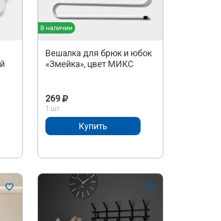
В наличии
Вешалка для брюк и юбок
ый
«Змейка», цвет МИКС
269
1 шт.
Купить