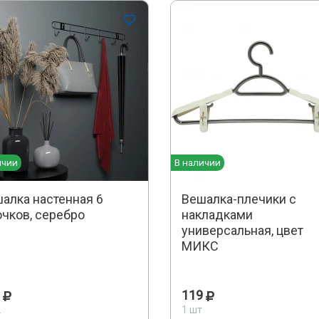
ичии
В наличии
алка настенная 6
Вешалка-плечики с
чков, серебро
накладками
универсальная, цвет
МИКС
119
.
1 шт