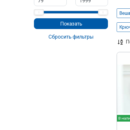
Веша
Показать
Крюч
Сбросить фильтры
П
В нал