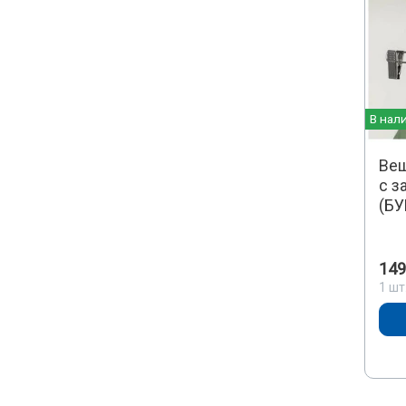
В нал
Веш
с з
(БУ
149
1 шт