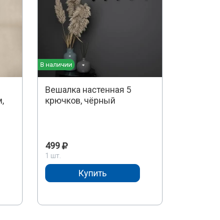
В наличии
Вешалка настенная 5
,
крючков, чёрный
я
499
1 шт.
Купить