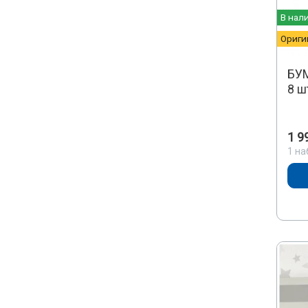
В нал
Ориги
БУМ
8 ш
1 9
1 на