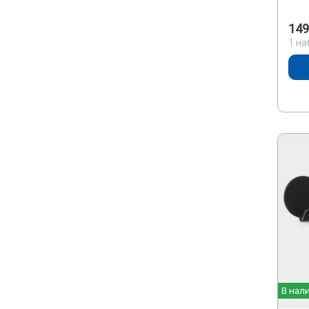
149
1 на
В нал