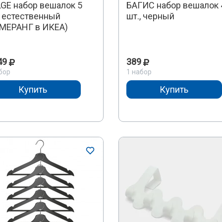
GE набор вешалок 5
БАГИС набор вешалок 
, естественный
шт., черный
МЕРАНГ в ИКЕА)
49
389
бор
1 набор
Купить
Купить