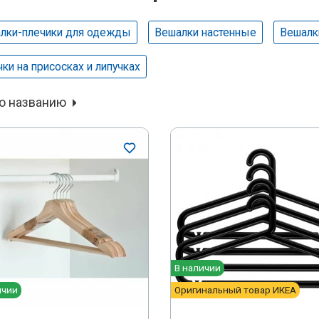
лки-плечики для одежды
Вешалки настенные
Вешалк
ки на присосках и липучках
о названию
В наличии
ичии
Оригинальный товар ИКЕА