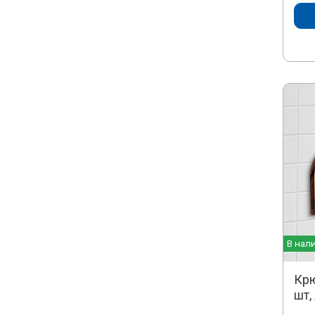
В нал
Крю
шт,