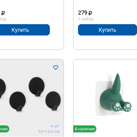
279
бор
1 набор
Купить
Купить
ичии
В наличии