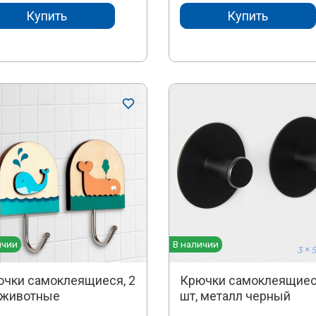
Купить
Купить
ичии
В наличии
чки самоклеящиеся, 2
Крючки самоклеящиес
 животные
шт, металл черный