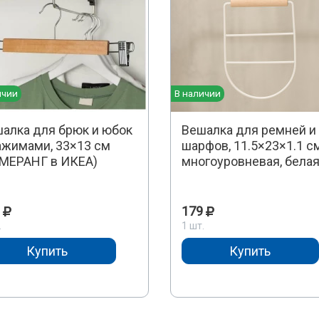
ичии
В наличии
алка для брюк и юбок
Вешалка для ремней и
ажимами, 33×13 см
шарфов, 11.5×23×1.1 см
МЕРАНГ в ИКЕА)
многоуровневая, бела
179
.
1 шт.
Купить
Купить