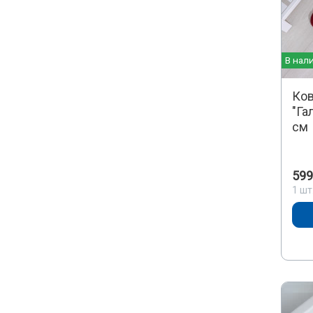
В нал
Ков
"Га
см
599
1 шт