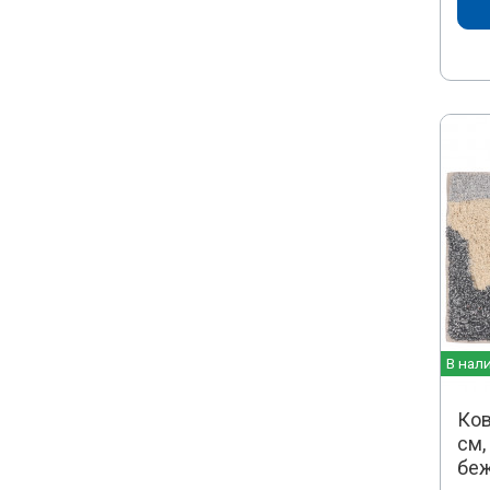
В нал
Ков
см,
бе