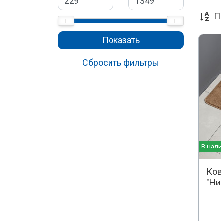
П
Показать
Сбросить фильтры
В нал
Ков
"Ни