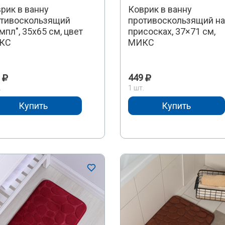
рик в ванну
Коврик в ванну
тивоскользящий
противоскользящий на
мпл", 35х65 см, цвет
присосках, 37×71 см,
КС
МИКС
449
.
1 шт.
Купить
Купить