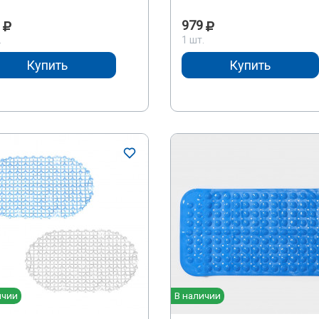
979
.
1 шт.
Купить
Купить
ичии
В наличии