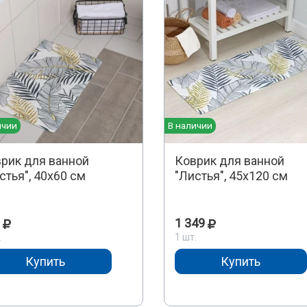
ичии
В наличии
рик для ванной
Коврик для ванной
стья", 40х60 см
"Листья", 45х120 см
1 349
.
1 шт.
Купить
Купить