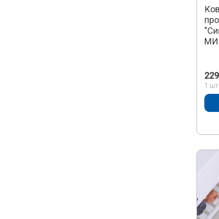
Ков
про
"Си
МИ
229
1 шт