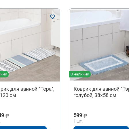
ичии
В наличии
рик для ванной "Тера",
Коврик для ванной "Тэ
120 см
голубой, 38х58 см
49
599
.
1 шт.