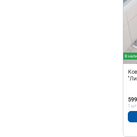
В нал
Ков
"Ли
599
1 шт