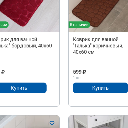
ичии
В наличии
рик для ванной
Коврик для ванной
лька" бордовый, 40х60
"Галька" коричневый,
40х60 см
599
.
1 шт.
Купить
Купить