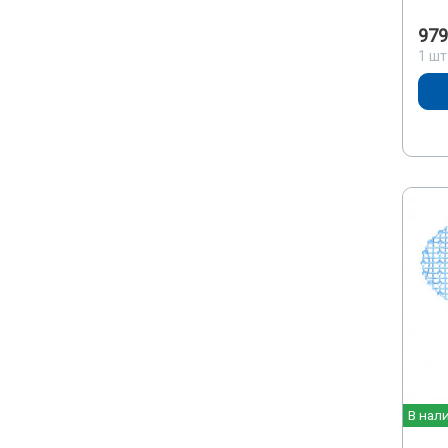
979
1 шт
В нал