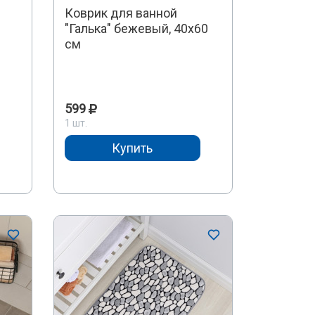
Коврик для ванной
"Галька" бежевый, 40х60
см
599
1 шт.
Купить