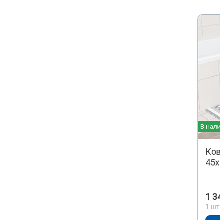
В нал
Ков
45х
1 3
1 шт