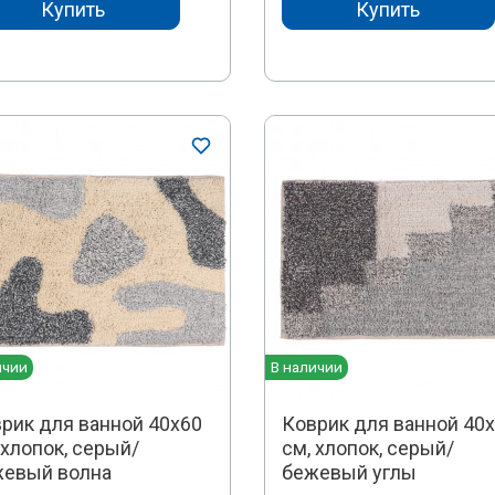
Купить
Купить
ичии
В наличии
рик для ванной 40x60
Коврик для ванной 40
 хлопок, серый/
см, хлопок, серый/
жевый волна
бежевый углы