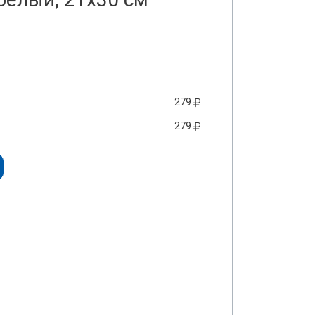
279
279