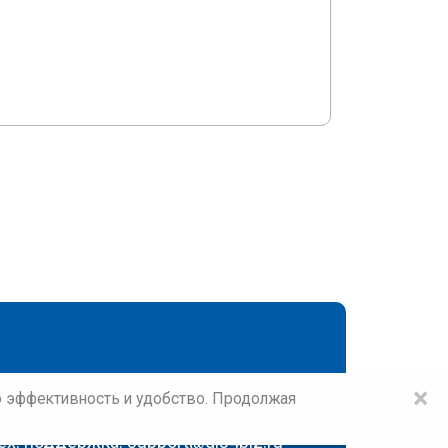
×
го эффективность и удобство. Продолжая
ех. поддержка:
support@gis4biz.ru