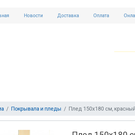
вная
Новости
Доставка
Оплата
Онла
ма
Покрывала и пледы
Плед 150х180 см, красны
Плед 150х180 с