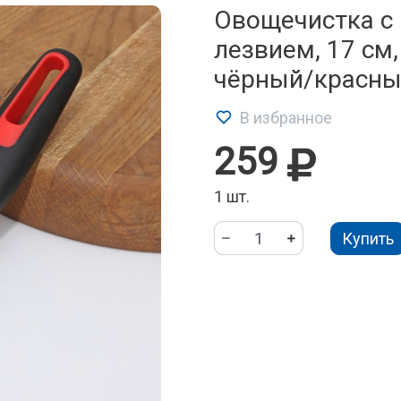
Овощечистка с
лезвием, 17 см
чёрный/красн
В избранное
259
1 шт.
Купить