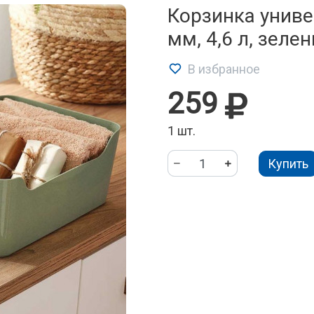
Корзинка униве
мм, 4,6 л, зеле
В избранное
259
1 шт.
Купить