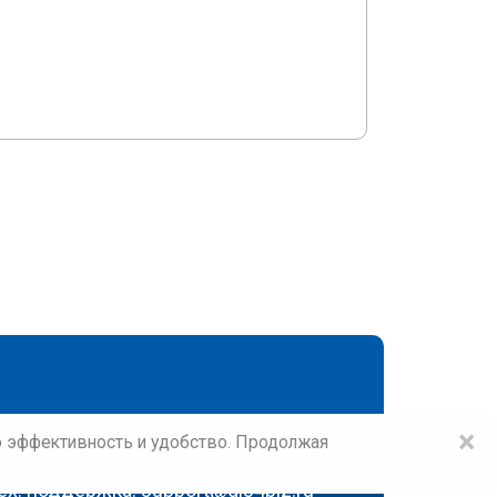
×
го эффективность и удобство. Продолжая
ех. поддержка:
support@gis4biz.ru