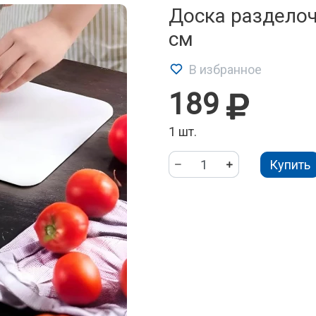
Доска разделоч
см
В избранное
189
1 шт.
Купить