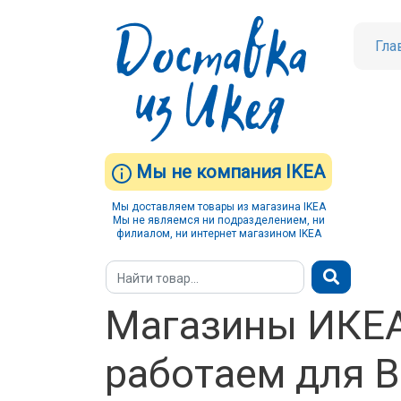
Гла
Мы не компания IKEA
Мы доставляем товары из магазина IKEA
Мы не являемся ни подразделением, ни
филиалом, ни интернет магазином IKEA
Магазины ИКЕА
работаем для В